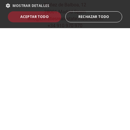
Núñez de Balboa, 12
MOSTRAR DETALLES
28001 Madrid Spain
ACEPTAR TODO
RECHAZAR TODO
info@christiesrealestate-madrid.com
+34 910 970 970
© 2026
CHRISTIE'S INTERNATIONAL REAL ESTATE -
MADRID
Política de privacidad
|
Política de Cookies
|
Aviso Legal
|
Construido por
inmoba.com