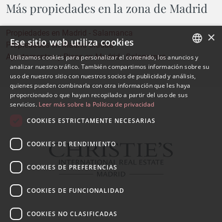
Más propiedades en la zona de Madrid
Propiedades en Madrid - Salamanca
×
Ese sitio web utiliza cookies
Propiedades en Madrid Ciudad
Apartamentos y Pisos en Madrid - Salamanca
Utilizamos cookies para personalizar el contenido, los anuncios y
SPANISH
analizar nuestro tráfico. También compartimos información sobre su
uso de nuestro sitio con nuestros socios de publicidad y análisis,
ENGLISH
quienes pueden combinarla con otra información que les haya
proporcionado o que hayan recopilado a partir del uso de sus
servicios.
Leer más sobre la Política de privacidad
COOKIES ESTRICTAMENTE NECESARIAS
COOKIES DE RENDIMIENTO
COOKIES DE PREFERENCIAS
COOKIES DE FUNCIONALIDAD
COOKIES NO CLASIFICADAS