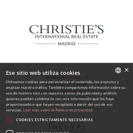
×
Ese sitio web utiliza cookies
Núñez de Balboa, 12
Utilizamos cookies para personalizar el contenido, los anuncios y
28001 Madrid Spain
SPANISH
analizar nuestro tráfico. También compartimos información sobre su
info@christiesrealestate-madrid.com
uso de nuestro sitio con nuestros socios de publicidad y análisis,
ENGLISH
+34 910 970 970
quienes pueden combinarla con otra información que les haya
proporcionado o que hayan recopilado a partir del uso de sus
servicios.
Leer más sobre la Política de privacidad
COOKIES ESTRICTAMENTE NECESARIAS