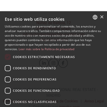
×
Ese sitio web utiliza cookies
Núñez de Balboa, 12
Utilizamos cookies para personalizar el contenido, los anuncios y
28001 Madrid Spain
SPANISH
analizar nuestro tráfico. También compartimos información sobre su
info@christiesrealestate-madrid.com
uso de nuestro sitio con nuestros socios de publicidad y análisis,
ENGLISH
+34 910 970 970
quienes pueden combinarla con otra información que les haya
proporcionado o que hayan recopilado a partir del uso de sus
servicios.
Leer más sobre la Política de privacidad
COOKIES ESTRICTAMENTE NECESARIAS
COOKIES DE RENDIMIENTO
COOKIES DE PREFERENCIAS
© 2026
CHRISTIE'S INTERNATIONAL REAL ESTATE -
COOKIES DE FUNCIONALIDAD
MADRID
Política de privacidad
|
Política de Cookies
|
Aviso Legal
COOKIES NO CLASIFICADAS
|
Construido por
inmoba.com