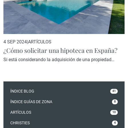
4 SEP 2024
|
ARTÍCULOS
¿Cómo solicitar una hipoteca en España?
Si está considerando la adquisición de una propiedad
exclusiva en España, ya sea para residencia personal o
como inversión, es posible que desee financiar parte de la
compra a través de una hipoteca. Aunque muchos
compradores cuentan con la liquidez suficiente para realizar
ÍNDICE BLOG
41
pagos al contado, optar por una hipoteca puede ser una
estrategia financiera…
ÍNDICE GUÍAS DE ZONA
8
ARTÍCULOS
10
CHRISTIES
4