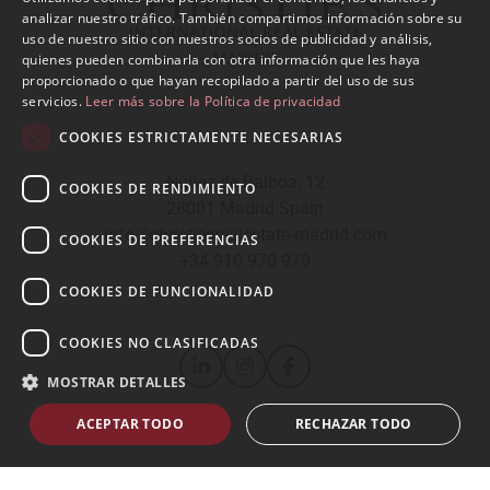
SPANISH
analizar nuestro tráfico. También compartimos información sobre su
uso de nuestro sitio con nuestros socios de publicidad y análisis,
ENGLISH
quienes pueden combinarla con otra información que les haya
proporcionado o que hayan recopilado a partir del uso de sus
servicios.
Leer más sobre la Política de privacidad
COOKIES ESTRICTAMENTE NECESARIAS
Núñez de Balboa, 12
COOKIES DE RENDIMIENTO
28001 Madrid Spain
info@christiesrealestate-madrid.com
COOKIES DE PREFERENCIAS
+34 910 970 970
COOKIES DE FUNCIONALIDAD
COOKIES NO CLASIFICADAS
MOSTRAR DETALLES
ACEPTAR TODO
RECHAZAR TODO
© 2026
CHRISTIE'S INTERNATIONAL REAL ESTATE -