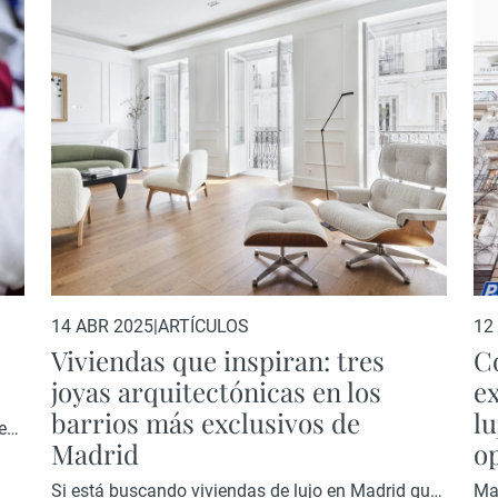
 Directa (IED), la región
estrella Michelin y una arquit
principios del siglo XX. Aquí s
elegante…
14 ABR 2025
|
ARTÍCULOS
12
Viviendas que inspiran: tres
C
joyas arquitectónicas en los
ex
barrios más exclusivos de
lu
e
Madrid
o
Si está buscando viviendas de lujo en Madrid que
Ma