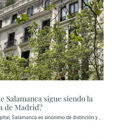
de Salamanca sigue siendo la
da de Madrid?
apital, Salamanca es sinónimo de distinción y
omo Serrano, Velázquez o Lagasca— reúnen
nales, galerías de arte, restaurantes con