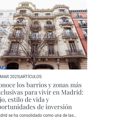
ectura clásica que evoca la grandeza de
e respira un estilo de vida cosmopolita,
 MAR 2025
|
ARTÍCULOS
onoce los barrios y zonas más
clusivas para vivir en Madrid:
jo, estilo de vida y
portunidades de inversión
drid se ha consolidado como una de las