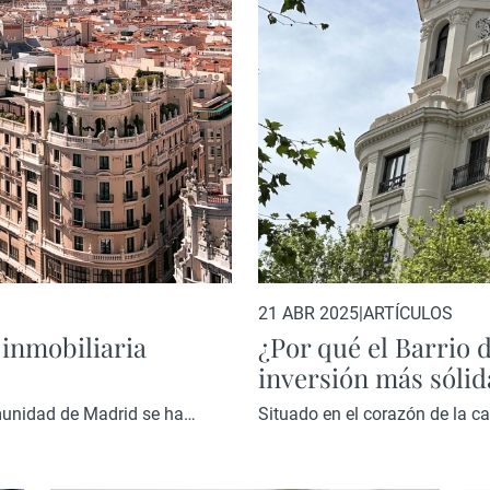
21 ABR 2025
|
ARTÍCULOS
 inmobiliaria
¿Por qué el Barrio 
inversión más sóli
munidad de Madrid se ha
Situado en el corazón de la c
 la inversión extranjera en el
sofisticación. Sus calles —c
ual cercana a 20.000 millones
boutiques de marcas internacio