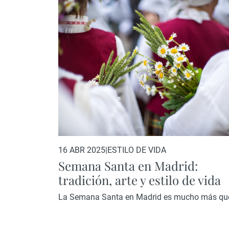
de euros en flujos brutos de Inversión Extranjera
concentra el 64 % del total nacional, una…
16 ABR 2025
|
ESTILO DE VIDA
Semana Santa en Madrid:
tradición, arte y estilo de vida
La Semana Santa en Madrid es mucho más qu
una celebración religiosa. Es una oportunidad
única para experimentar la ciudad desde una