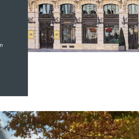
a
en
,