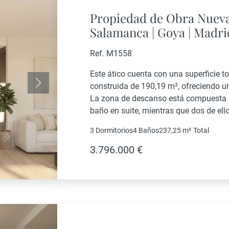
Propiedad de Obra Nueva
Salamanca | Goya | Madri
Ref. M1558
Este ático cuenta con una superficie t
construida de 190,19 m², ofreciendo un
Siguiente
La zona de descanso está compuesta po
baño en suite, mientras que dos de el
privado. La vivienda se completa con u
3 Dormitorios
4 Baños
237,25 m²
Total
3.796.000 €