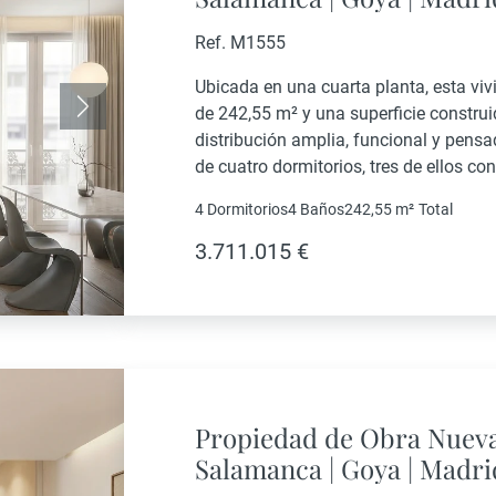
Ref. M1555
Ubicada en una cuarta planta, esta viv
de 242,55 m² y una superficie constru
Siguiente
distribución amplia, funcional y pens
de cuatro dormitorios, tres de ellos c
dormitorio y un baño adicional. La zon
4 Dormitorios
4 Baños
242,55 m²
Total
3.711.015 €
Propiedad de Obra Nueva
Salamanca | Goya | Madri