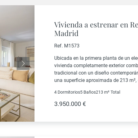
Vivienda a estrenar en Re
Madrid
Ref. M1573
Ubicada en la primera planta de un eleg
vivienda completamente exterior combi
Siguiente
tradicional con un diseño contemporá
una superficie aproximada de 213 m²,
su extraordinaria luminosidad y una 
4 Dormitorios
5 Baños
213 m²
Total
para ofrecer el máximo...
3.950.000 €