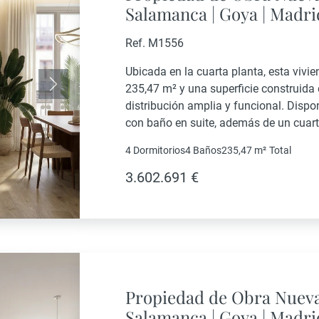
Salamanca | Goya | Madri
Ref. M1556
Ubicada en la cuarta planta, esta vivie
235,47 m² y una superficie construida
Siguiente
distribución amplia y funcional. Dispon
con baño en suite, además de un cuart
zona de día está formada por...
4 Dormitorios
4 Baños
235,47 m²
Total
3.602.691 €
Propiedad de Obra Nueva
Salamanca | Goya | Madri