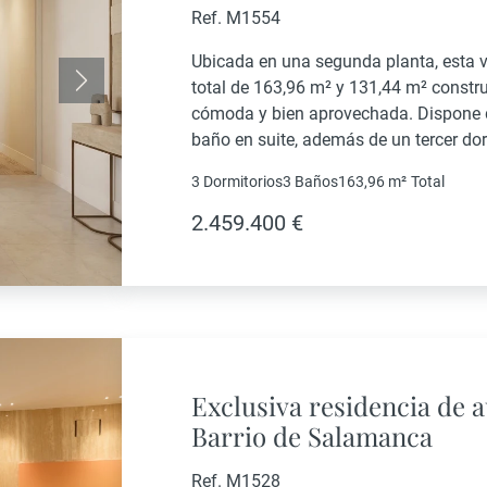
Ref. M1554
Ubicada en una segunda planta, esta v
total de 163,96 m² y 131,44 m² constru
Siguiente
cómoda y bien aprovechada. Dispone de
baño en suite, además de un tercer do
de día está formada por un amplio...
3 Dormitorios
3 Baños
163,96 m²
Total
2.459.400 €
Exclusiva residencia de a
Barrio de Salamanca
Ref. M1528