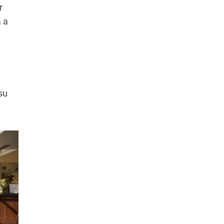
r
a a
n
su