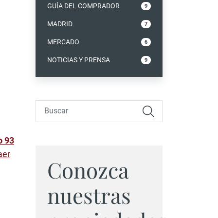
GUÍA DEL COMPRADOR
9
MADRID
7
MERCADO
6
NOTICIAS Y PRENSA
9
o 93
aer
Conozca
nuestras
n