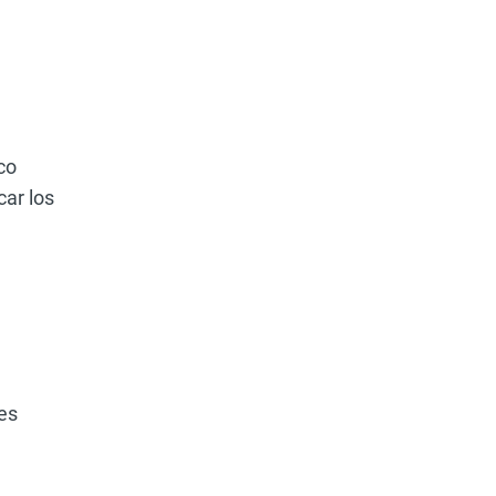
co
car los
ses