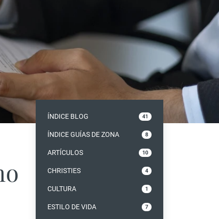
ÍNDICE BLOG
41
ÍNDICE GUÍAS DE ZONA
8
ARTÍCULOS
10
mo
CHRISTIES
4
CULTURA
1
ESTILO DE VIDA
7