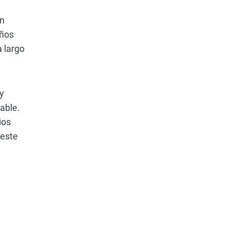
un
años
a largo
y
able.
ios
 este