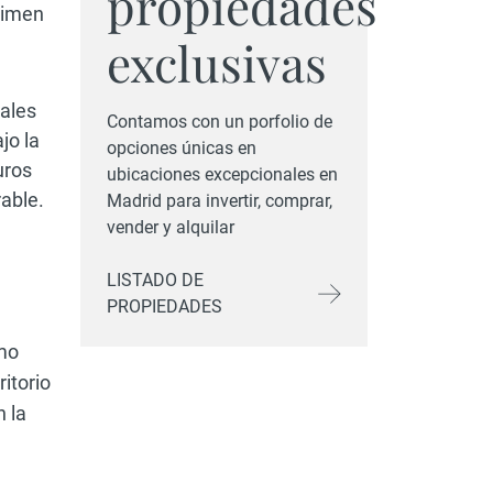
propiedades
égimen
exclusivas
uales
Contamos con un porfolio de
jo la
opciones únicas en
uros
ubicaciones excepcionales en
able.
Madrid para invertir, comprar,
vender y alquilar
LISTADO DE
PROPIEDADES
omo
itorio
n la