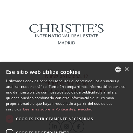
×
Ese sitio web utiliza cookies
Núñez de Balboa, 12
Utilizamos cookies para personalizar el contenido, los anuncios y
28001 Madrid Spain
SPANISH
analizar nuestro tráfico. También compartimos información sobre su
info@christiesrealestate-madrid.com
uso de nuestro sitio con nuestros socios de publicidad y análisis,
ENGLISH
+34 910 970 970
quienes pueden combinarla con otra información que les haya
proporcionado o que hayan recopilado a partir del uso de sus
servicios.
Leer más sobre la Política de privacidad
COOKIES ESTRICTAMENTE NECESARIAS
COOKIES DE RENDIMIENTO