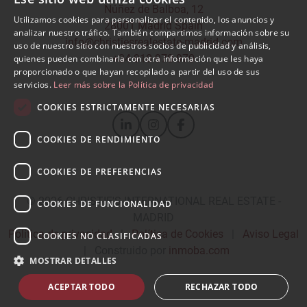
Núñez de Balboa, 12
Utilizamos cookies para personalizar el contenido, los anuncios y
28001 Madrid Spain
SPANISH
analizar nuestro tráfico. También compartimos información sobre su
info@christiesrealestate-madrid.com
uso de nuestro sitio con nuestros socios de publicidad y análisis,
ENGLISH
+34 910 970 970
quienes pueden combinarla con otra información que les haya
proporcionado o que hayan recopilado a partir del uso de sus
servicios.
Leer más sobre la Política de privacidad
COOKIES ESTRICTAMENTE NECESARIAS
COOKIES DE RENDIMIENTO
COOKIES DE PREFERENCIAS
© 2026
CHRISTIE'S INTERNATIONAL REAL ESTATE -
COOKIES DE FUNCIONALIDAD
MADRID
Política de privacidad
|
Política de Cookies
|
Aviso Legal
COOKIES NO CLASIFICADAS
|
Construido por
inmoba.com
MOSTRAR DETALLES
ACEPTAR TODO
RECHAZAR TODO