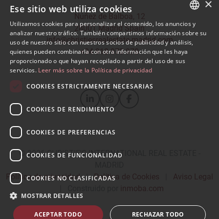
×
Ese sitio web utiliza cookies
Núñez de Balboa, 12
Utilizamos cookies para personalizar el contenido, los anuncios y
28001 Madrid Spain
SPANISH
analizar nuestro tráfico. También compartimos información sobre su
info@christiesrealestate-madrid.com
uso de nuestro sitio con nuestros socios de publicidad y análisis,
ENGLISH
+34 910 970 970
quienes pueden combinarla con otra información que les haya
proporcionado o que hayan recopilado a partir del uso de sus
servicios.
Leer más sobre la Política de privacidad
COOKIES ESTRICTAMENTE NECESARIAS
COOKIES DE RENDIMIENTO
COOKIES DE PREFERENCIAS
© 2026
CHRISTIE'S INTERNATIONAL REAL ESTATE -
COOKIES DE FUNCIONALIDAD
MADRID
Política de privacidad
|
Política de Cookies
|
Aviso Legal
COOKIES NO CLASIFICADAS
|
Construido por
inmoba.com
MOSTRAR DETALLES
ACEPTAR TODO
RECHAZAR TODO