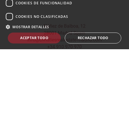
COOKIES DE FUNCIONALIDAD
COOKIES NO CLASIFICADAS
Núñez de Balboa, 12
MOSTRAR DETALLES
28001 Madrid Spain
ACEPTAR TODO
RECHAZAR TODO
info@christiesrealestate-madrid.com
+34 910 970 970
© 2026
CHRISTIE'S INTERNATIONAL REAL ESTATE -
MADRID
Política de privacidad
|
Política de Cookies
|
Aviso Legal
|
Construido por
inmoba.com