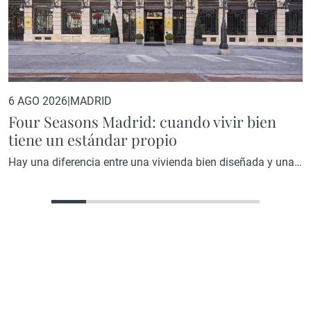
6 AGO 2026
|
MADRID
Four Seasons Madrid: cuando vivir bien
tiene un estándar propio
Hay una diferencia entre una vivienda bien diseñada y una
vivienda diseñada por una marca que ha convertido la
excelencia en su razón de ser. En el primer caso, el resultado
depende del criterio de quien interviene. En el segundo,
existe un estándar que precede a cualquier decisión y que lo
impregna todo, desde la…