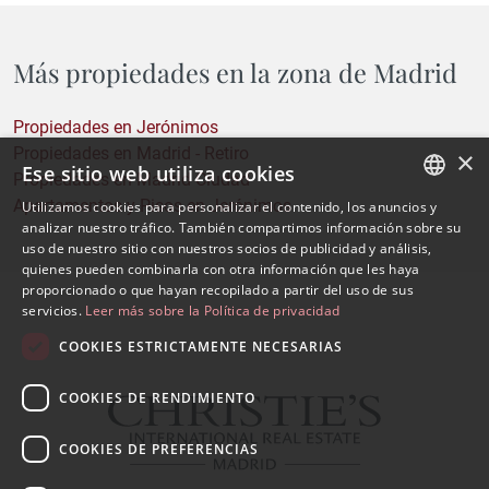
Más propiedades en la zona de Madrid
Propiedades en Jerónimos
Propiedades en Madrid - Retiro
×
Ese sitio web utiliza cookies
Propiedades en Madrid Ciudad
Apartamentos y Pisos en Jerónimos
Utilizamos cookies para personalizar el contenido, los anuncios y
SPANISH
analizar nuestro tráfico. También compartimos información sobre su
uso de nuestro sitio con nuestros socios de publicidad y análisis,
ENGLISH
quienes pueden combinarla con otra información que les haya
proporcionado o que hayan recopilado a partir del uso de sus
servicios.
Leer más sobre la Política de privacidad
COOKIES ESTRICTAMENTE NECESARIAS
COOKIES DE RENDIMIENTO
COOKIES DE PREFERENCIAS