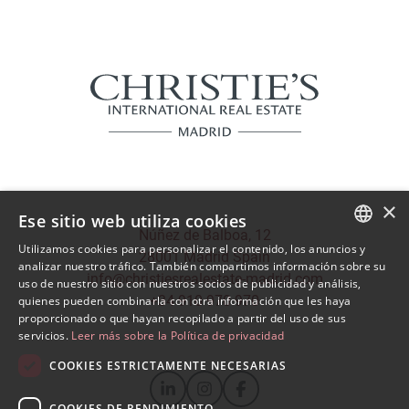
×
Ese sitio web utiliza cookies
Núñez de Balboa, 12
Utilizamos cookies para personalizar el contenido, los anuncios y
28001 Madrid Spain
SPANISH
analizar nuestro tráfico. También compartimos información sobre su
info@christiesrealestate-madrid.com
uso de nuestro sitio con nuestros socios de publicidad y análisis,
ENGLISH
+34 910 970 970
quienes pueden combinarla con otra información que les haya
proporcionado o que hayan recopilado a partir del uso de sus
servicios.
Leer más sobre la Política de privacidad
COOKIES ESTRICTAMENTE NECESARIAS
COOKIES DE RENDIMIENTO