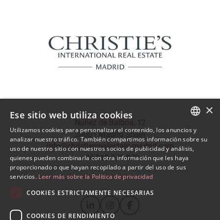
×
Ese sitio web utiliza cookies
Núñez de Balboa, 12
Utilizamos cookies para personalizar el contenido, los anuncios y
28001 Madrid Spain
SPANISH
analizar nuestro tráfico. También compartimos información sobre su
info@christiesrealestate-madrid.com
uso de nuestro sitio con nuestros socios de publicidad y análisis,
ENGLISH
+34 910 970 970
quienes pueden combinarla con otra información que les haya
proporcionado o que hayan recopilado a partir del uso de sus
servicios.
Leer más sobre la Política de privacidad
COOKIES ESTRICTAMENTE NECESARIAS
COOKIES DE RENDIMIENTO