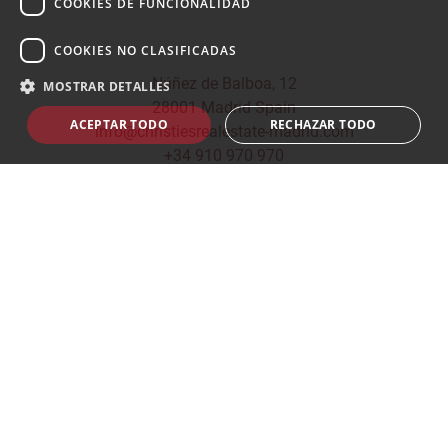
COOKIES DE FUNCIONALIDAD
COOKIES NO CLASIFICADAS
Núñez de Balboa, 12
MOSTRAR DETALLES
28001 Madrid Spain
ACEPTAR TODO
RECHAZAR TODO
info@christiesrealestate-madrid.com
+34 910 970 970
© 2026
CHRISTIE'S INTERNATIONAL REAL ESTATE -
MADRID
Política de privacidad
|
Política de Cookies
|
Aviso Legal
|
Construido por
inmoba.com