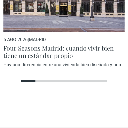
6 AGO 2026
|
MADRID
Four Seasons Madrid: cuando vivir bien
tiene un estándar propio
Hay una diferencia entre una vivienda bien diseñada y una
vivienda diseñada por una marca que ha convertido la
excelencia en su razón de ser. En el primer caso, el resultado
depende del criterio de quien interviene. En el segundo,
existe un estándar que precede a cualquier decisión y que lo
impregna todo, desde la…