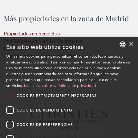
Más propiedades en la zona de Madrid
Propiedades en Recoletos
Propiedades en Madrid - Salamanca
×
Ese sitio web utiliza cookies
Propiedades en Madrid Ciudad
Apartamentos y Pisos en Recoletos
Utilizamos cookies para personalizar el contenido, los anuncios y
SPANISH
analizar nuestro tráfico. También compartimos información sobre su
uso de nuestro sitio con nuestros socios de publicidad y análisis,
ENGLISH
quienes pueden combinarla con otra información que les haya
proporcionado o que hayan recopilado a partir del uso de sus
servicios.
Leer más sobre la Política de privacidad
COOKIES ESTRICTAMENTE NECESARIAS
COOKIES DE RENDIMIENTO
COOKIES DE PREFERENCIAS