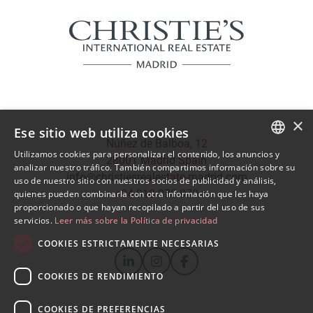
×
Ese sitio web utiliza cookies
Núñez de Balboa, 12
Utilizamos cookies para personalizar el contenido, los anuncios y
28001 Madrid Spain
SPANISH
analizar nuestro tráfico. También compartimos información sobre su
info@christiesrealestate-madrid.com
uso de nuestro sitio con nuestros socios de publicidad y análisis,
ENGLISH
+34 910 970 970
quienes pueden combinarla con otra información que les haya
proporcionado o que hayan recopilado a partir del uso de sus
servicios.
Leer más sobre la Política de privacidad
COOKIES ESTRICTAMENTE NECESARIAS
COOKIES DE RENDIMIENTO
COOKIES DE PREFERENCIAS