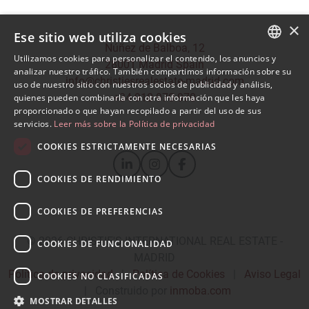
×
Ese sitio web utiliza cookies
Núñez de Balboa, 12
Utilizamos cookies para personalizar el contenido, los anuncios y
28001 Madrid Spain
SPANISH
analizar nuestro tráfico. También compartimos información sobre su
info@christiesrealestate-madrid.com
uso de nuestro sitio con nuestros socios de publicidad y análisis,
ENGLISH
+34 910 970 970
quienes pueden combinarla con otra información que les haya
proporcionado o que hayan recopilado a partir del uso de sus
servicios.
Leer más sobre la Política de privacidad
COOKIES ESTRICTAMENTE NECESARIAS
COOKIES DE RENDIMIENTO
COOKIES DE PREFERENCIAS
© 2026
CHRISTIE'S INTERNATIONAL REAL ESTATE -
COOKIES DE FUNCIONALIDAD
MADRID
Política de privacidad
|
Política de Cookies
|
Aviso Legal
COOKIES NO CLASIFICADAS
|
Construido por
inmoba.com
MOSTRAR DETALLES