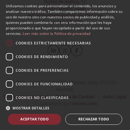
Núñez de Balboa, 12
Utilizamos cookies para personalizar el contenido, los anuncios y
28001 Madrid Spain
SPANISH
analizar nuestro tráfico. También compartimos información sobre su
info@christiesrealestate-madrid.com
uso de nuestro sitio con nuestros socios de publicidad y análisis,
ENGLISH
+34 910 970 970
quienes pueden combinarla con otra información que les haya
proporcionado o que hayan recopilado a partir del uso de sus
servicios.
Leer más sobre la Política de privacidad
COOKIES ESTRICTAMENTE NECESARIAS
COOKIES DE RENDIMIENTO
COOKIES DE PREFERENCIAS
© 2026
CHRISTIE'S INTERNATIONAL REAL ESTATE -
COOKIES DE FUNCIONALIDAD
MADRID
Política de privacidad
|
Política de Cookies
|
Aviso Legal
COOKIES NO CLASIFICADAS
|
Construido por
inmoba.com
MOSTRAR DETALLES
ACEPTAR TODO
RECHAZAR TODO