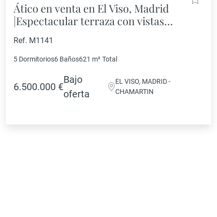
Ático en venta en El Viso, Madrid
|Espectacular terraza con vistas
panorámicas
Ref. M1141
5 Dormitorios
6 Baños
621 m²
Total
Bajo
EL VISO, MADRID -
6.500.000 €
CHAMARTIN
oferta