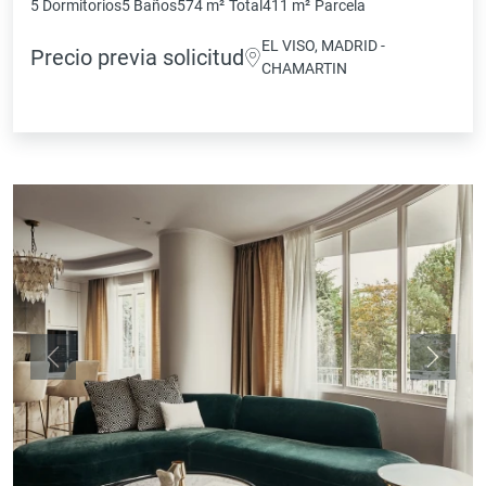
5 Dormitorios
5 Baños
574 m²
Total
411 m²
Parcela
EL VISO, MADRID -
Precio previa solicitud
CHAMARTIN
Anterior
Siguie