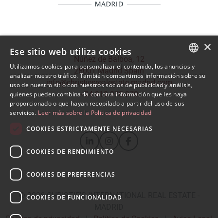
×
Ese sitio web utiliza cookies
Núñez de Balboa, 12
Utilizamos cookies para personalizar el contenido, los anuncios y
28001 Madrid Spain
SPANISH
analizar nuestro tráfico. También compartimos información sobre su
info@christiesrealestate-madrid.com
uso de nuestro sitio con nuestros socios de publicidad y análisis,
ENGLISH
+34 910 970 970
quienes pueden combinarla con otra información que les haya
proporcionado o que hayan recopilado a partir del uso de sus
servicios.
Leer más sobre la Política de privacidad
COOKIES ESTRICTAMENTE NECESARIAS
COOKIES DE RENDIMIENTO
COOKIES DE PREFERENCIAS
© 2026
CHRISTIE'S INTERNATIONAL REAL ESTATE -
COOKIES DE FUNCIONALIDAD
MADRID