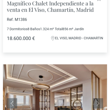
Magnífico Chalet Independiente a la
venta en El Viso, Chamartín, Madrid
Ref. M1386
7 Dormitorios
8 Baños
1.324 m²
Total
856 m²
Jardín
18.600.000 €
EL VISO, MADRID - CHAMARTIN
Anterior
Siguie