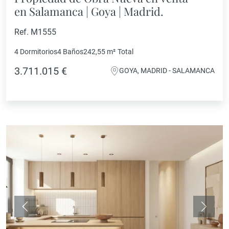
en Salamanca | Goya | Madrid.
Ref. M1555
4 Dormitorios
4 Baños
242,55 m²
Total
3.711.015 €
GOYA, MADRID - SALAMANCA
Anterior
Siguie