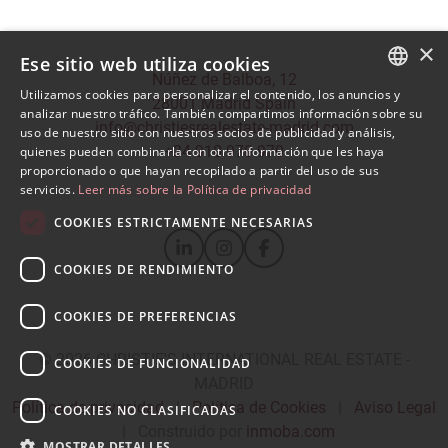
×
Ese sitio web utiliza cookies
Núñez de Balboa, 12
Utilizamos cookies para personalizar el contenido, los anuncios y
28001 Madrid Spain
SPANISH
analizar nuestro tráfico. También compartimos información sobre su
info@christiesrealestate-madrid.com
uso de nuestro sitio con nuestros socios de publicidad y análisis,
ENGLISH
+34 910 970 970
quienes pueden combinarla con otra información que les haya
proporcionado o que hayan recopilado a partir del uso de sus
servicios.
Leer más sobre la Política de privacidad
COOKIES ESTRICTAMENTE NECESARIAS
COOKIES DE RENDIMIENTO
COOKIES DE PREFERENCIAS
© 2026
CHRISTIE'S INTERNATIONAL REAL ESTATE -
COOKIES DE FUNCIONALIDAD
MADRID
Política de privacidad
|
Política de Cookies
|
Aviso Legal
COOKIES NO CLASIFICADAS
|
Construido por
inmoba.com
MOSTRAR DETALLES