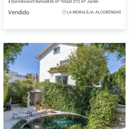
4 Dormitorios
5 Baños
836 m²
Total
3.072 m²
Jardín
Vendido
LA MORALEJA, ALCOBENDAS
Anterior
Siguie